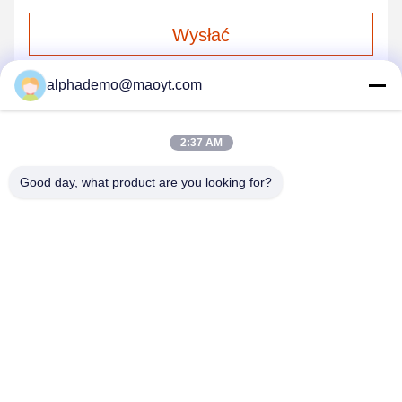
Wysłać
alphademo@maoyt.com
2:37 AM
Good day, what product are you looking for?
GUANGZHOU DELTA TECHNOLOGY CO.,
LTD.
18825058551@163.com
86-133-26410386
502, budynek B, Chaoyun Creative Port, Xingye Avenue,
Nancun, dystrykt Panyu, miasto Guangzhou, prowincja
Guangdong