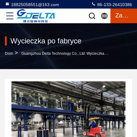
18825058551@163.com
86-133-26410386
Zacytować
Wycieczka po fabryce
>
Dom
Guangzhou Delta Technology Co., Ltd. Wycieczka Po Fabryce