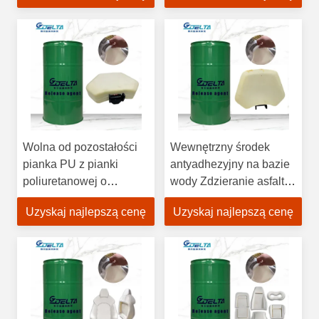
Wolna od pozostałości
Wewnętrzny środek
pianka PU z pianki
antyadhezyjny na bazie
poliuretanowej o
wody Zdzieranie asfaltu
wysokim współczynniku
Wyjmowanie z formy PU
Uzyskaj najlepszą cenę
Uzyskaj najlepszą cenę
odbicia dla czystych
o wysokiej sprężystości
form