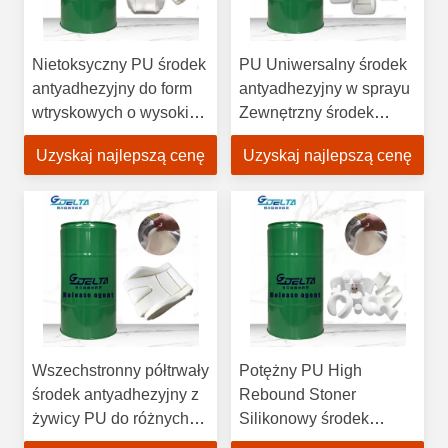
Nietoksyczny PU środek
PU Uniwersalny środek
antyadhezyjny do form
antyadhezyjny w sprayu
wtryskowych o wysokim
Zewnętrzny środek
odbiciu do żywicy
antyadhezyjny
Uzyskaj najlepszą cenę
Uzyskaj najlepszą cenę
poliestrowej
Wszechstronny półtrwały
Potężny PU High
środek antyadhezyjny z
Rebound Stoner
żywicy PU do różnych
Silikonowy środek
projektów formowania
antyadhezyjny do