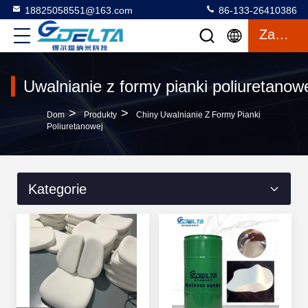
18825058551@163.com
86-133-26410386
Zacytować
Uwalnianie z formy pianki poliuretanow
>
>
Dom
Produkty
Chiny Uwalnianie Z Formy Pianki
Poliuretanowej
Kategorie