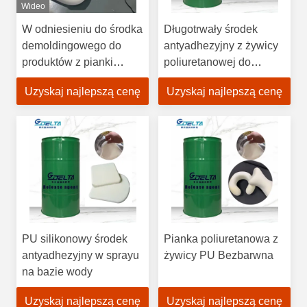
Wideo
W odniesieniu do środka
Długotrwały środek
demoldingowego do
antyadhezyjny z żywicy
produktów z pianki
poliuretanowej do
poduszki siedziska
trwałych form
Uzyskaj najlepszą cenę
Uzyskaj najlepszą cenę
samochodowego -
środek demoldingowy z
poliuretanu
PU silikonowy środek
Pianka poliuretanowa z
antyadhezyjny w sprayu
żywicy PU Bezbarwna
na bazie wody
Uzyskaj najlepszą cenę
Uzyskaj najlepszą cenę