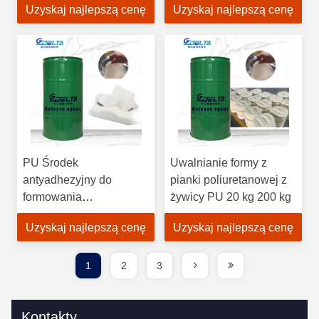
Uzyskaj najlepszą cenę
Uzyskaj najlepszą cenę
szybkiego łatwego
wyjmowania z formy
PU Środek
Uwalnianie formy z
antyadhezyjny do
pianki poliuretanowej z
formowania
żywicy PU 20 kg 200 kg
wtryskowego o wysokim
Uzyskaj najlepszą cenę
Uzyskaj najlepszą cenę
odbiciu Gładkie
wykończenie
powierzchni
1
2
3
Kontakty